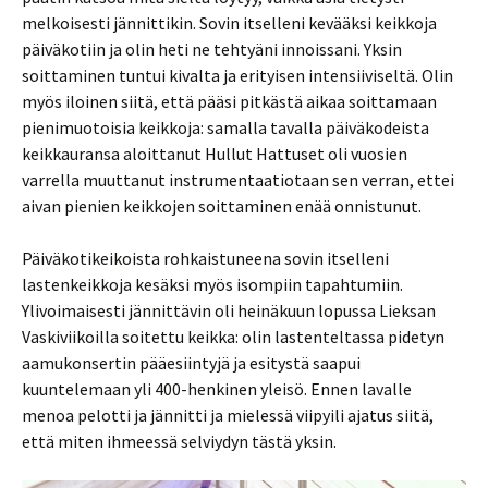
melkoisesti jännittikin. Sovin itselleni kevääksi keikkoja
päiväkotiin ja olin heti ne tehtyäni innoissani. Yksin
soittaminen tuntui kivalta ja erityisen intensiiviseltä. Olin
myös iloinen siitä, että pääsi pitkästä aikaa soittamaan
pienimuotoisia keikkoja: samalla tavalla päiväkodeista
keikkauransa aloittanut Hullut Hattuset oli vuosien
varrella muuttanut instrumentaatiotaan sen verran, ettei
aivan pienien keikkojen soittaminen enää onnistunut.
Päiväkotikeikoista rohkaistuneena sovin itselleni
lastenkeikkoja kesäksi myös isompiin tapahtumiin.
Ylivoimaisesti jännittävin oli heinäkuun lopussa Lieksan
Vaskiviikoilla soitettu keikka: olin lastenteltassa pidetyn
aamukonsertin pääesiintyjä ja esitystä saapui
kuuntelemaan yli 400-henkinen yleisö. Ennen lavalle
menoa pelotti ja jännitti ja mielessä viipyili ajatus siitä,
että miten ihmeessä selviydyn tästä yksin.