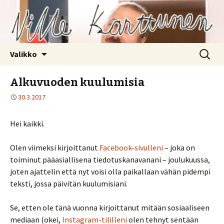
Siirry
Haku:
Valikko
sisältöön
Alkuvuoden kuulumisia
30.3.2017
Hei kaikki.
Olen viimeksi kirjoittanut
Facebook-sivulleni
– joka on
toiminut pääasiallisena tiedotuskanavanani – joulukuussa,
joten ajattelin että nyt voisi olla paikallaan vähän pidempi
teksti, jossa päivitän kuulumisiani.
Se, etten ole tänä vuonna kirjoittanut mitään sosiaaliseen
mediaan (okei,
Instagram-tililleni
olen tehnyt sentään