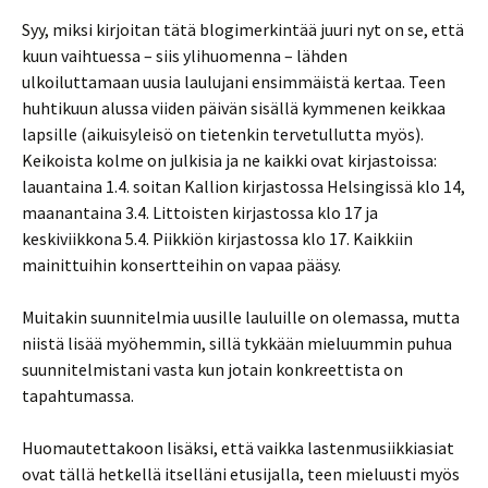
Syy, miksi kirjoitan tätä blogimerkintää juuri nyt on se, että
kuun vaihtuessa – siis ylihuomenna – lähden
ulkoiluttamaan uusia laulujani ensimmäistä kertaa. Teen
huhtikuun alussa viiden päivän sisällä kymmenen keikkaa
lapsille (aikuisyleisö on tietenkin tervetullutta myös).
Keikoista kolme on julkisia ja ne kaikki ovat kirjastoissa:
lauantaina 1.4. soitan Kallion kirjastossa Helsingissä klo 14,
maanantaina 3.4. Littoisten kirjastossa klo 17 ja
keskiviikkona 5.4. Piikkiön kirjastossa klo 17. Kaikkiin
mainittuihin konsertteihin on vapaa pääsy.
Muitakin suunnitelmia uusille lauluille on olemassa, mutta
niistä lisää myöhemmin, sillä tykkään mieluummin puhua
suunnitelmistani vasta kun jotain konkreettista on
tapahtumassa.
Huomautettakoon lisäksi, että vaikka lastenmusiikkiasiat
ovat tällä hetkellä itselläni etusijalla, teen mieluusti myös