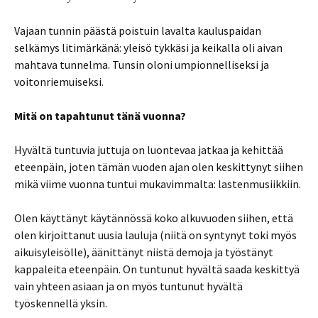
Vajaan tunnin päästä poistuin lavalta kauluspaidan
selkämys litimärkänä: yleisö tykkäsi ja keikalla oli aivan
mahtava tunnelma. Tunsin oloni umpionnelliseksi ja
voitonriemuiseksi.
Mitä on tapahtunut tänä vuonna?
Hyvältä tuntuvia juttuja on luontevaa jatkaa ja kehittää
eteenpäin, joten tämän vuoden ajan olen keskittynyt siihen
mikä viime vuonna tuntui mukavimmalta: lastenmusiikkiin.
Olen käyttänyt käytännössä koko alkuvuoden siihen, että
olen kirjoittanut uusia lauluja (niitä on syntynyt toki myös
aikuisyleisölle), äänittänyt niistä demoja ja työstänyt
kappaleita eteenpäin. On tuntunut hyvältä saada keskittyä
vain yhteen asiaan ja on myös tuntunut hyvältä
työskennellä yksin.