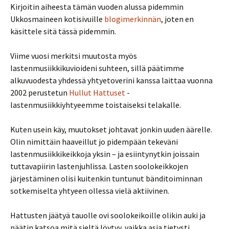
Kirjoitin aiheesta tämän vuoden alussa pidemmin
Ukkosmaineen kotisivuille
blogimerkinnän
, joten en
käsittele sitä tässä pidemmin.
Viime vuosi merkitsi muutosta myös
lastenmusiikkikuvioideni suhteen, sillä päätimme
alkuvuodesta yhdessä yhtyetoverini kanssa laittaa vuonna
2002 perustetun
Hullut Hattuset
-
lastenmusiikkiyhtyeemme toistaiseksi telakalle.
Kuten usein käy, muutokset johtavat jonkin uuden äärelle.
Olin nimittäin haaveillut jo pidempään tekeväni
lastenmusiikkikeikkoja yksin – ja esiintynytkin joissain
tuttavapiirin lastenjuhlissa. Lasten soolokeikkojen
järjestäminen olisi kuitenkin tuntunut bänditoiminnan
sotkemiselta yhtyeen ollessa vielä aktiivinen.
Hattusten jäätyä tauolle ovi soolokeikoille olikin auki ja
päätin katsoa mitä sieltä löytyy, vaikka asia tietysti