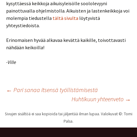
kysyttäessä keikkoja aikuisyleisölle soololevyyni
painottuvalla ohjelmistolla. Aikuisten ja lastenkeikkoja voi
molempia tiedustella
tältä sivulta
löytyvistä
yhteystiedoista.
Erinomaisen hyvää alkavaa kevättä kaikille, toivottavasti
nähdään keikoilla!
-Ville
Artikkelien
←
Pari sanaa itsensä työllistämisestä
Huhtikuun yhteenveto
→
selaus
Sivujen sisältöä ei saa kopioida tai jäljentää ilman lupaa. Valokuvat ©: Tomi
Palsa.