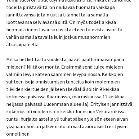
todella piristävältä: on mukavaa huomata vaikkapa
jännittävänsä jotain uutta tilannetta ja samalla
luottavansa selviävänsä siitä. On myös todella kivaa
huomata innostuvansa uusista eteen tulevista asioista
vähän samalla tavalla kuin joskus musahommien
alkutaipaleella.
Mitkä hetket tästä vuodesta jäävät päällimmäisimpänä
mieleen? Niitä on monta. Ensimmäisenä tulee mieleen
valmiin levyn käteen saaminen levypainossa. Keikkojen
suhteen isoja onnistumisen tunteita koin molempien
tiiviiden kiertueiden jälkeen (keväällä soitin 9 keikkaa
kolmessa päivässä Kaarinassa, marraskuussa 11 keikkaa
neljässä päivässä Uudenmaan alueella). Erityisen jännittävä
kokemus oli vuoden isoin keikka Joensuun Vekararokissa:
tuntui hurjalta astella yli tuhatpäisen yleisön eteen aivan
yksinään. Soiton jälkeen olo oli vastavuoroisesti erityisen
onnellinen.