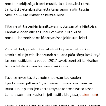
musiikintekijänä ja itseni musiikilla elättävänä tämä
tarkoitti tietenkin sitä, että tänä vuonna olin täysin
omillani — ensimmäistä kertaa ikinä.
Tilanne oli tietenkin jännittävä, mutta samalla kiintoisa.
Tämän vuoden alussa tuntui vahvasti siltä, että
musiikkihommissa on kääntymässä jokin uusi lehti.
Vuosi oli helppo aloittaa sikäli, että päässä oli selkeä
tavoite: olin jo edellisen vuoden aikana päättänyt keskittyä
lastenmusiikkiin, ja vuoden 2017 tavoitteeni oli keikkailun
lisäksi tehdä ikioma lastenmusiikkilevy.
Tavoite myös täyttyi: noin yhdeksän kuukauden
työstämisen jälkeen
Superradio
-niminen levy ilmestyi
lokakuun lopussa (en kerro levyntekoprosessista tässä
tämän isommin, koska kirjoitin siitä blogissa jo
aiemmin
).
Tämä vuosi on ollut täynnä uusia asioita, mikä on tuntunut