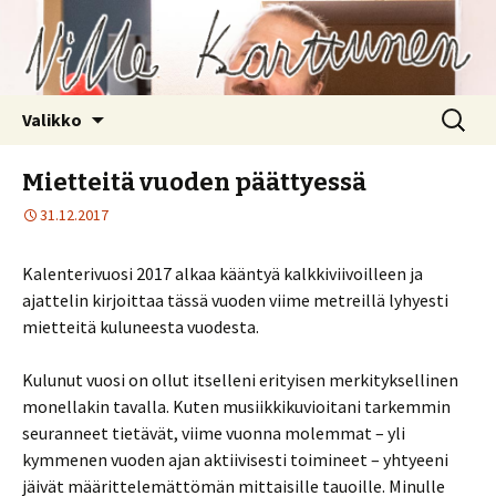
Siirry
Haku:
Valikko
sisältöön
Mietteitä vuoden päättyessä
31.12.2017
Kalenterivuosi 2017 alkaa kääntyä kalkkiviivoilleen ja
ajattelin kirjoittaa tässä vuoden viime metreillä lyhyesti
mietteitä kuluneesta vuodesta.
Kulunut vuosi on ollut itselleni erityisen merkityksellinen
monellakin tavalla. Kuten musiikkikuvioitani tarkemmin
seuranneet tietävät, viime vuonna molemmat – yli
kymmenen vuoden ajan aktiivisesti toimineet – yhtyeeni
jäivät määrittelemättömän mittaisille tauoille. Minulle