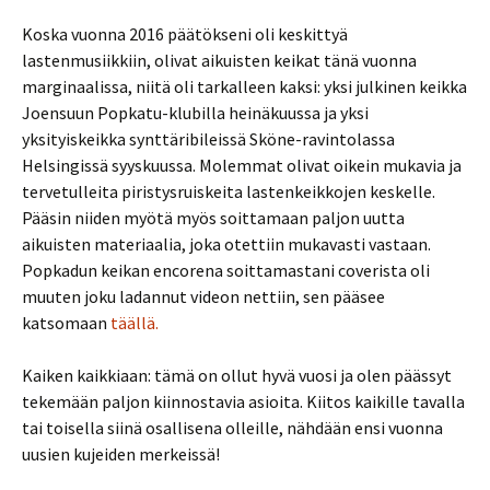
Koska vuonna 2016 päätökseni oli keskittyä
lastenmusiikkiin, olivat aikuisten keikat tänä vuonna
marginaalissa, niitä oli tarkalleen kaksi: yksi julkinen keikka
Joensuun Popkatu-klubilla heinäkuussa ja yksi
yksityiskeikka synttäribileissä Sköne-ravintolassa
Helsingissä syyskuussa. Molemmat olivat oikein mukavia ja
tervetulleita piristysruiskeita lastenkeikkojen keskelle.
Pääsin niiden myötä myös soittamaan paljon uutta
aikuisten materiaalia, joka otettiin mukavasti vastaan.
Popkadun keikan encorena soittamastani coverista oli
muuten joku ladannut videon nettiin, sen pääsee
katsomaan
täällä.
Kaiken kaikkiaan: tämä on ollut hyvä vuosi ja olen päässyt
tekemään paljon kiinnostavia asioita. Kiitos kaikille tavalla
tai toisella siinä osallisena olleille, nähdään ensi vuonna
uusien kujeiden merkeissä!